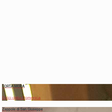
TORTA MORA
Dolci della Domenica
Zeppole di San Giuseppe