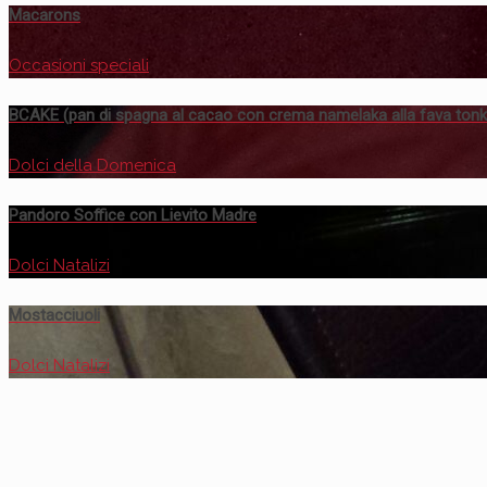
Macarons
Occasioni speciali
BCAKE (pan di spagna al cacao con crema namelaka alla fava tonk
Dolci della Domenica
Pandoro Soffice con Lievito Madre
Dolci Natalizi
Mostacciuoli
Dolci Natalizi