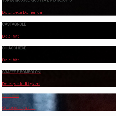
TORTA MOUSSE RICOTTA E PISTACCHIO
Dolci della Domenica
CASTAGNOLE
Dolci fritti
CHIACCHIERE
Dolci fritti
GRAFFE E BOMBOLONI
Dolci per tutti i giorni
Babàmisù
Occasioni speciali