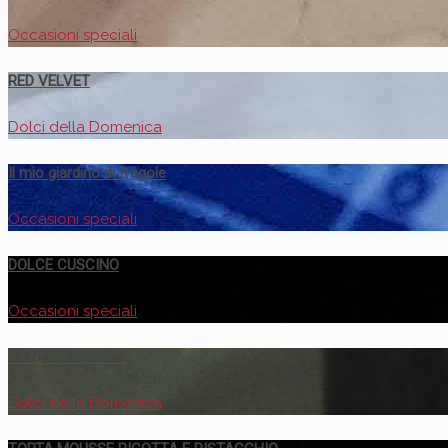
Occasioni speciali
RED VELVET
Dolci della Domenica
Il mio giardino di fragole
Occasioni speciali
DOLCE CUSCINO
Occasioni speciali
TORTA TIRAMISU’
Dolci della Domenica